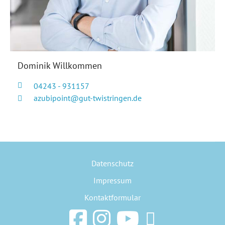
Dominik Willkommen
04243 - 931157
azubipoint@gut-twistringen.de
Datenschutz
Impressum
Kontaktformular