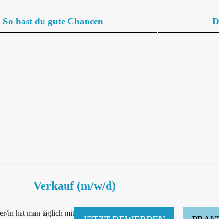
So hast du gute Chancen
D
Verkauf (m/w/d)
r/in hat man täglich mit
JETZT BEWERBEN
PRAK